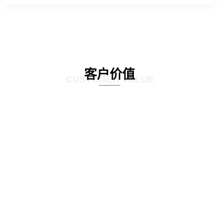
客户价值
CUSTOMER VALUE
01
基于深度学习的照片模糊性检测方法
02
工程照片历史重复性检测方法
03
与移动互联网技术充分融合