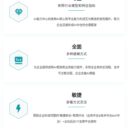
参照行业模型和特征指标
AI能力中心的各种AI核心和专业能力形成互为推进的良性循环，助力
企业迅速形成AI中台的合理框架
全面
多种建模方式
为企业提供成熟AI框架和业务能力组件，实现全业务的全流程、全环
节注智过程，企业全面AI赋能
敏捷
部署方式灵活
帮助企业形成完整的“敏捷前台+智慧中台（业务中台&技术中台&AI中
台）+云化后台”IT支撑平台架构