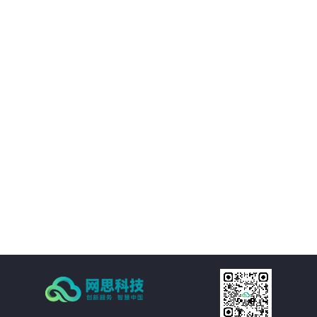
01
它可以降低无人驾驶车辆研发和测试的成本，减少雇佣人员和采购设备的时间
和费用。同时，还可以降低商品金融成本，提供更高的公司盈利水平。
02
仿真平台可以模拟各种天气、道路情况和车辆行驶环境，客户可以在安全可控
的情况下进行最大化的实验，更好地优化自身无人驾驶车辆的技术和应用方
案。
03
通过可视化和虚拟仿真技术，客户可以更直观地观察和评估无人驾驶车辆的性
能和工作流程，为产品设计和研发提供决策支持。
04
客户可以在模拟真实场景的情况下，更快地测试和调整无人驾驶车辆的性能，
加速产品开发和验证过程。