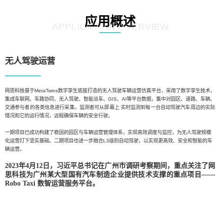
应用概述
APPLICATION OVERVIEW
无人驾驶运营
网思科技基于MetaTwins数字孪生底座打造的无人驾驶车辆运营仿真平台，采用了数字孪生技术，
集成车联网、车路协同、无人驾驶、智能派车、GIS、AI等平台数据，集中对园区、道路、车辆、
交通参与者的各类信息进行采集，监测者可从屏幕上 实时监测到每一台自动驾驶汽车周边的实际
情况和它的运行情况，远程确保车辆的安全行驶。
一期项目已成功构建了稳固的园区与车辆运营管理体系，实现高效调度与监控，为无人驾驶规模
化运营打下坚实基础。二期项目也进一步融合L3级别自动驾驶，以实现更高效、安全和智能的车
辆运营。
2023年4月12日，习近平总书记在广州市调研考察期间，重点关注了网
思科技为广州某大型国有汽车制造企业提供技术支撑的重点项目——
Robo Taxi 数智运营服务平台。