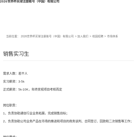
2026世界杯买球注册账号（中国）有限公司
当前位置：
2026世界杯买球注册账号（中国）有限公司
>
加入我们
>
校园招聘
>
市场体系
销售实习生
需求人数：若干人
实习薪资：3-5k
正式薪资：5k-10K，年终奖视项目考核而定
岗位职责：
1、负责协助通信行业业务拓展，完成销售目标；
2、负责协助公司业务产品在市场的推进和项目的商务谈判、合同签订、回款和二次销售等工作；