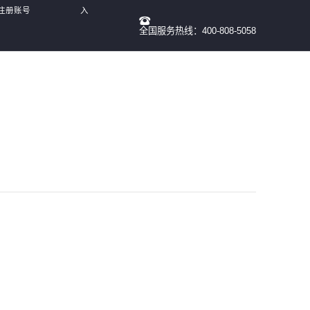
球注册账号
入
全国服务热线：400-808-5058
司
我
们