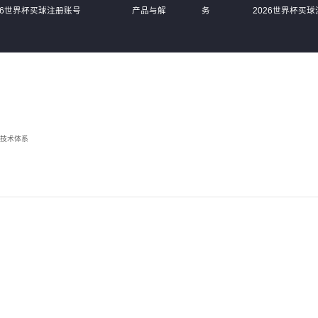
26世界杯买球注册账号
产品与解
务
2026世界杯买
中国）有限公司
决方案
体
（中国）有限公
系
技术体系