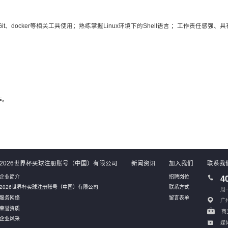
t、docker等相关工具使用；熟练掌握Linux环境下的Shell语言 ；工作责任感强
作。
2026世界杯买球注册账号（中国）有限公司
新闻资讯
加入我们
联系我
企业简介
招聘岗位
4
2026世界杯买球注册账号（中国）有限公司
联系方式
周一
服务网络
留言表单
广
荣誉资质
商务
企业风采
媒体